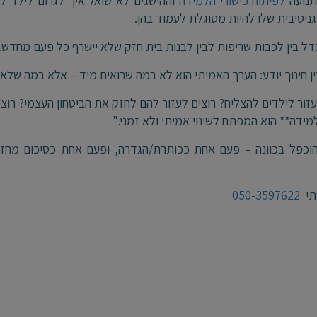
תנועה
לפיתוח כישורי הלמידה
וההישגים לא שואל איך לגרום לילד ל
וגניטיבית שלו להיות מסוגלת לעמוד בהן.
דל בין לכבות שריפות לבין לבנות בית חזק שלא יישרף כל פעם מחדש.
ן חינוך יודע: הערך האמיתי הוא לא במה שרואים מיד – אלא במה שלא 
עזור לילדים להצליח? רוצים לעזור להם לחזק את הביטחון העצמי? רוצ
למידה** הוא המפתח לשינוי אמיתי ולא זמני."
הוכפל בכוונה – פעם אחת ככותרת/הגדרה, ופעם אחת כסיכום מחזק
יתי
050-3597622