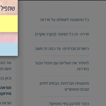
בעולם ה
כל התשובות לשאלות על חרדות
האם “לת
חרדה- זה כל הסיפור (מקרה שקרה)
לא סתי
רוב ההו
כישורים חברתיים- עד כמה זה חשוב
איבחונים
ואז מגי
להחזיר את השליטה עם טיפול טבעי
פעם המח
בחרדות
וכאן נכ
מיומנויות חברתיות: הבסיס לחיים
הוראה 
טובים ומאושרים
נוירוק
הוראה מ
כיצד להירגע בחיי היומיום?