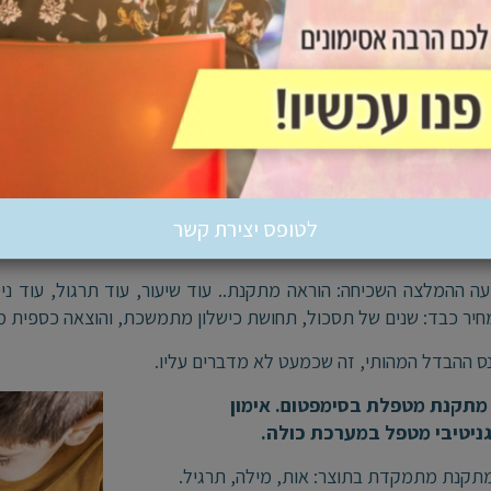
הורות והלמידה יש רגע אחד קריטי שבו צריך לקבל החלטה:
קן” את הילד – או
לעזור לו להיתפתח נכון מהיסוד
.
מת חורים – שחרור המערכת
רים פוגשים את הקושי במקום המוכר: קריאה שלא זורמת, כתיבה מאו
לטופס יצירת קשר
, הקלות, ירידה בביטחון העצמי, ביקורת ועוד...
עה ההמלצה השכיחה: הוראה מתקנת.. עוד שיעור, עוד תרגול, עוד ניס
יר כבד: שנים של תסכול, תחושת כישלון מתמשכת, והוצאה כספית
נס ההבדל המהותי, זה שכמעט לא מדברים עליו.
מתקנת מטפלת בסימפטום. אימון
וגניטיבי מטפל במערכת כולה.
תקנת מתמקדת בתוצר: אות, מילה, תרגיל.