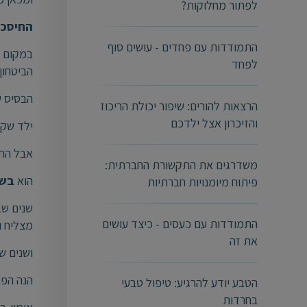
לפתור מחלוקות?
החיסכון
התמודדות עם פחדים - עושים סוף
במקום ש
לפחד
הביטחון
הבסיס ש
הרצאות להורים: שיפור יכולת הריכוז
והזיכרון אצל ילדכם
ילד שקי
אבל החי
משדרגים את התקשורת החברתית:
הוא
בשנ
פיתוח מיומנויות חברתיות
שנים שב
התמודדות עם כעסים - כיצד עושים
מצליח ו
את זה
ושנים ש
הנה הפס
הטבע יודע להרגיע: טיפול טבעי
בחרדות