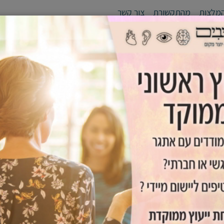
מלצות
מהתקשורת
צור קשר
לי יעד
סדנאות
אימון אישי /זוגי
גפן - יוצרים מנהיגים
כלים שימ
כישורי למידה -יעילות 
י לפיתוח כישורי למידה -יעילות עם תוצאות תוך זמן קצר