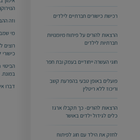
אימון ב
הנוירוק
רכישת כישורים חברתיים לילדים
וזה ההב
מי שמבי
הרצאות להורים על פיתוח מיומנויות
חברתיות לילדים
רוצים ל
כישורי 
חוגי העשרה ייחודיים בעמק ובת חפר
הביטוי 
במונח.
פועלים באופן טבעי בהפרעת קשב
דברו א
וריכוז ללא ריטלין
הרצאות להורים- כך תקבלו ארגז
כלים לגידול ילדים באושר
לחזק את הילד עם חוג לפיתוח