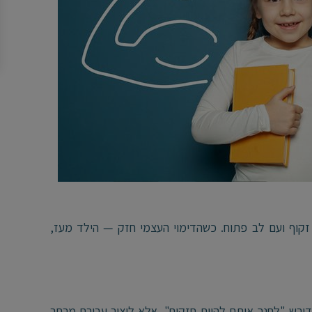
זקוף ועם לב פתוח. כשהדימוי העצמי חזק — הילד מעז,
דורש "לחנך אותם להיות חזקים", אלא ליצור עבורם מרחב