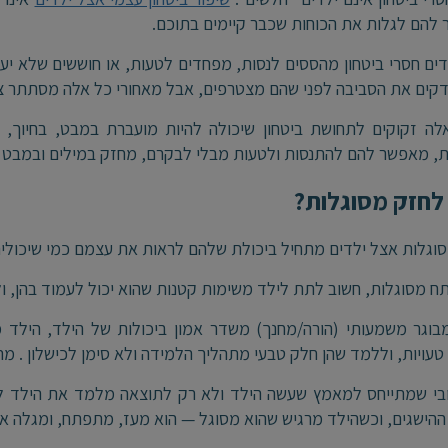
להם לגלות את הכוחות שכבר קיימים בתוכם.
דים חסרי ביטחון מהססים לנסות, מפחדים לטעות, או חוששים שלא יעמ
קים את הסביבה לפני שהם מצטרפים, אבל מאחורי כל אלה מסתתר צו
אלה זקוקים לתחושת ביטחון שיכולה להיות מועברת במבט, בחיוך
, מאפשר להם להתנסות ולטעות מבלי לבקרם, מחזק במילים ובמבט 
לחזק מסוגלות?
סוגלות אצל ילדים מתחיל ביכולת שלהם לראות את עצמם כמי שיכולי
ח מסוגלות, חשוב לתת לילד משימות קטנות שהוא יכול לעמוד בהן, ול
וגר משמעותי (הורה/מחנך) משדר אמון ביכולות של הילד, הילד 
עויות, וללמד שהן חלק טבעי מתהליך הלמידה ולא סימן לכישלון . מת
בי שמתייחס למאמץ שעשה הילד ולא רק לתוצאה מלמד את הילד לה
ההישגים, וכשהילד מרגיש שהוא מסוגל — הוא מעז, מתפתח, ומגלה את