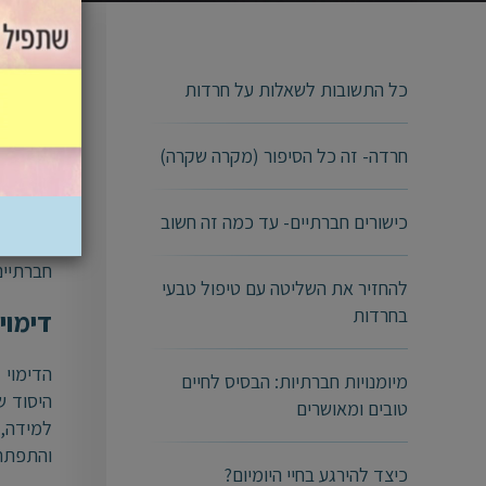
ביטחו
כל התשובות לשאלות על חרדות
ביטחון 
חרדה- זה כל הסיפור (מקרה שקרה)
בילד, מ
אותו וי
כישורים חברתיים- עד כמה זה חשוב
לעומת ז
חברתיים
להחזיר את השליטה עם טיפול טבעי
בחרדות
דימוי
הדימוי
מיומנויות חברתיות: הבסיס לחיים
היסוד ש
טובים ומאושרים
למידה
והתפתח
כיצד להירגע בחיי היומיום?