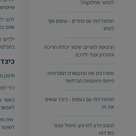
לפתור מחלוקות?
שיאפשר 
לרוב יל
התמודדות עם פחדים - עושים סוף
שהם בוד
לפחד
ילדים 
בסבלנות
הרצאות להורים: שיפור יכולת הריכוז
והזיכרון אצל ילדכם
כיצד 
משדרגים את התקשורת החברתית:
חיזוק מ
פיתוח מיומנויות חברתיות
כדי לפת
התמודדות עם כעסים - כיצד עושים
כאשר מב
את זה
לאפשר ט
שיח חיו
הטבע יודע להרגיע: טיפול טבעי
לשיפור 
בחרדות