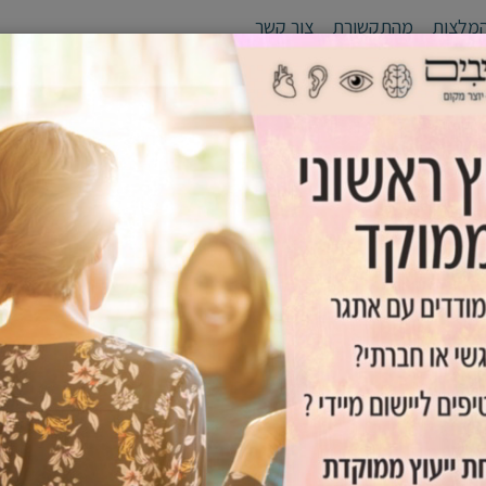
מלצות
מהתקשורת
צור קשר
לי יעד
סדנאות
אימון אישי /זוגי
גפן - יוצרים מנהיגים
כלים שימ
ותחושת מסוגלות אצל יל
 ותחושת מסוגלות אצל ילדים – מתנה לכל החיים