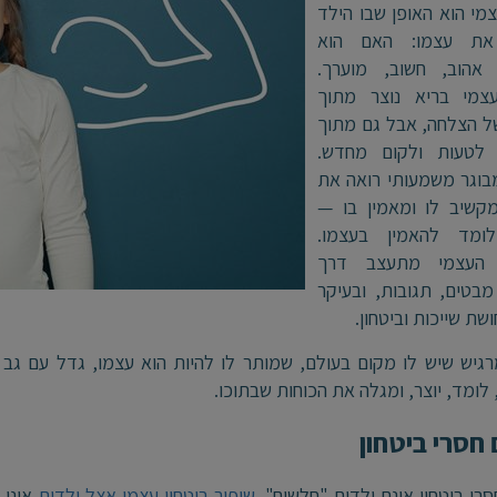
צמי הוא האופן שבו הילד
את עצמו: האם הוא
 אהוב, חשוב, מוערך.
עצמי בריא נוצר מתוך
של הצלחה, אבל גם מתוך
 לטעות ולקום מחדש.
בוגר משמעותי רואה את
מקשיב לו ומאמין בו —
ומד להאמין בעצמו.
 העצמי מתעצב דרך
מבטים, תגובות, ובעיקר
שת שייכות וביטחון.
גיש שיש לו מקום בעולם, שמותר לו להיות הוא עצמו, גדל עם גב 
לומד, יוצר, ומגלה את הכוחות שבתוכו.
 חסרי ביטחון
סרי ביטחון אינם ילדים "חלשים".
שיפור ביטחון עצמי אצל ילדים
אינו 