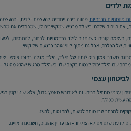
ת ילדים
וח מיומנויות חברתיות
מהווה זירה ייחודית להעצמת ילדים, וההעצמ
, את הייחוד שלהם. כשילד מרגיש שמקשיבים לו, שמכבדים את מחשבו
ה, העצמה קורית כשנותנים לילד הזדמנויות לבחור, להתנסות, לטע
ויות של הצלחה, אבל גם מתוך ליווי אוהב ברגעים של קושי.
וגר משדר אמון ביכולותיו של הילד, הילד מגלה בתוכו אומץ, יצי
רחב שבו הילד יכול לצמוח בקצב שלו. כשהילד מרגיש שהוא מסוגל — הו
 לביטחון עצמי
יטחון עצמי מתחיל בבית. זה לא דורש מאמץ גדול, אלא שינוי קטן בגיש
ה עשית ככה?”.
קוקים למרחב שבו מותר לטעות, להתנסות, להעז.
ים לדעת שגם אם לא הצליחו – הם עדיין אהובים, חשובים וראויים.