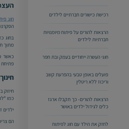
העצמ
רכישת כישורים חברתיים לילדים
חוג פית
הסקרנות
הרצאות להורים על פיתוח מיומנויות
בחוג כז
חברתיות לילדים
מתוך חו
כאשר מב
חוגי העשרה ייחודיים בעמק ובת חפר
פתיחת מ
פועלים באופן טבעי בהפרעת קשב
חינוך
וריכוז ללא ריטלין
חיזוק ב
כמו “למ
הרצאות להורים- כך תקבלו ארגז
כלים לגידול ילדים באושר
ילדים ז
הם צריכ
לחזק את הילד עם חוג לפיתוח