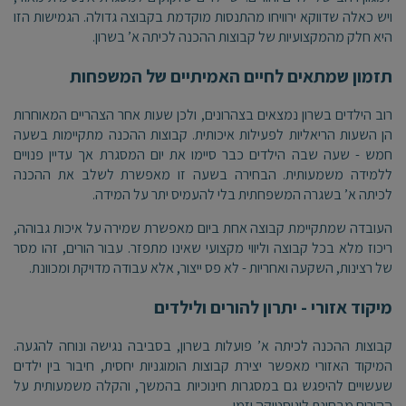
ויש כאלה שדווקא ירוויחו מהתנסות מוקדמת בקבוצה גדולה. הגמישות הזו
היא חלק מהמקצועיות של קבוצות ההכנה לכיתה א’ בשרון
.
תזמון שמתאים לחיים האמיתיים של המשפחות
רוב הילדים בשרון נמצאים בצהרונים, ולכן שעות אחר הצהריים המאוחרות
הן השעות הריאליות לפעילות איכותית. קבוצות ההכנה מתקיימות בשעה
חמש - שעה שבה הילדים כבר סיימו את יום המסגרת אך עדיין פנויים
ללמידה משמעותית. הבחירה בשעה זו מאפשרת לשלב את ההכנה
לכיתה א’ בשגרה המשפחתית בלי להעמיס יתר על המידה
.
העובדה שמתקיימת קבוצה אחת ביום מאפשרת שמירה על איכות גבוהה,
ריכוז מלא בכל קבוצה וליווי מקצועי שאינו מתפזר. עבור הורים, זהו מסר
של רצינות, השקעה ואחריות - לא פס ייצור, אלא עבודה מדויקת ומכוונת
.
מיקוד אזורי - יתרון להורים ולילדים
קבוצות ההכנה לכיתה א’ פועלות בשרון, בסביבה נגישה ונוחה להגעה.
המיקוד האזורי מאפשר יצירת קבוצות הומוגניות יחסית, חיבור בין ילדים
שעשויים להיפגש גם במסגרות חינוכיות בהמשך, והקלה משמעותית על
ההורים מבחינת לוגיסטיקה וזמן
.