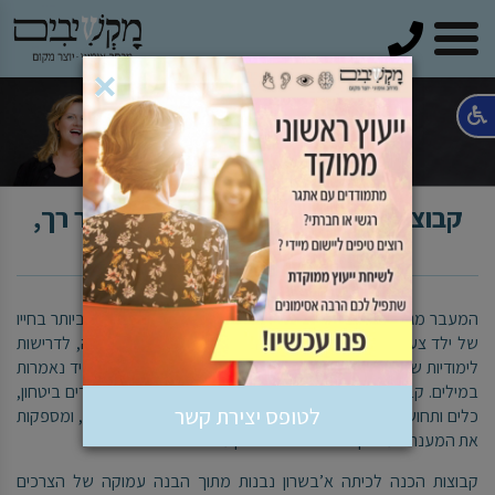
טלפון
×
קבוצות הכנה לכיתה א’ בשרון - מעבר רך,
בטוח ומקצועי לבית הספר
המעבר מגן חובה לכיתה א’ הוא אחד המעברים המשמעותיים ביותר בחייו
של ילד צעיר. זהו שלב שבו נדרשת הסתגלות למערכת חדשה, לדרישות
לימודיות שונות, למסגרת חברתית רחבה יותר ולציפיות שלא תמיד נאמרות
במילים.
קבוצות ההכנה לכיתה א’ של מקשיבים מעניקות לילדים ביטחון,
לטופס יצירת קשר
כלים ותחושת מוכנות
–
לא רק לימודית אלא גם רגשית וחברתית, ומספקות
את המענה המדויק שהורים רבים בשרון מחפשים
.
קבוצות הכנה לכיתה א’בשרון נבנות מתוך הבנה עמוקה של הצרכים