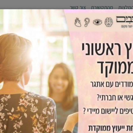
מלצות
מהתקשורת
צור קשר
לי יעד
סדנאות
אימון אישי /זוגי
גפן - יוצרים מנהיגים
כלים שימ
דנה קבוצתית
ת יחיד לעומת סדנה קבוצתית