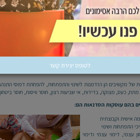
דנה?
א למעשה בית מלאכה שמיועד להרכבת מכשירים או תיקונם.
כשווית סדנה – פירושה תהליך של למידה ותרגול לתיקון או שינוי של י
לטופס יצירת קשר
אות של "מקשיבים"
 של מקשיבים הן הזדמנות לשינוי והתפתחות, להפחתת דפוסי התנהג
תח, כעס, מצוקה, בדידות, אי שביעות רצון, חוסר וויסות, חוסר ביטחון,
ם בהם עוסקות הסדנאות הם:
ה אישית וקבוצתית
כי התפתחות ושינוי
ון עצמי, דימוי עצמי ודימוי