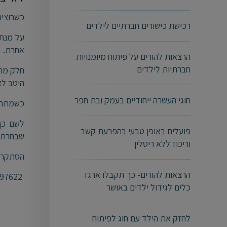
כשרוצים
רכישת כישורים חברתיים לילדים
על מנת 
אחרת.
הרצאות להורים על פיתוח מיומנויות
חברתיות לילדים
חלק מתה
היטב לא
חוגי העשרה ייחודיים בעמק ובת חפר
כשמתחיל
לשם כך 
פועלים באופן טבעי בהפרעת קשב
שבחרתם
וריכוז ללא ריטלין
הסתקרנת
הרצאות להורים- כך תקבלו ארגז
050-3597622
כלים לגידול ילדים באושר
לחזק את הילד עם חוג לפיתוח