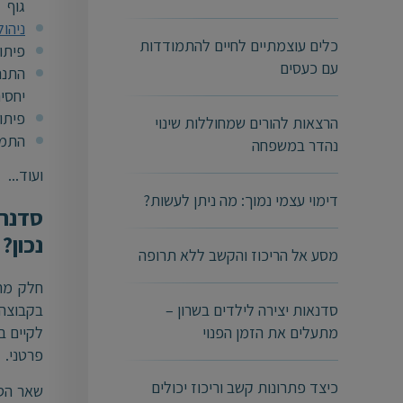
גוף
ניהו
כלים עוצמתיים לחיים להתמודדות
פיתו
עם כעסים
התנה
יחסי
פיתוח
הרצאות להורים שמחוללות שינוי
התמו
נהדר במשפחה
ועוד...
דימוי עצמי נמוך: מה ניתן לעשות?
סדנה 
נכון?
מסע אל הריכוז והקשב ללא תרופה
חלק מהס
בקבוצה
סדנאות יצירה לילדים בשרון –
לקיים ב
מתעלים את הזמן הפנוי
פרטני.
כיצד פתרונות קשב וריכוז יכולים
שאר הסד