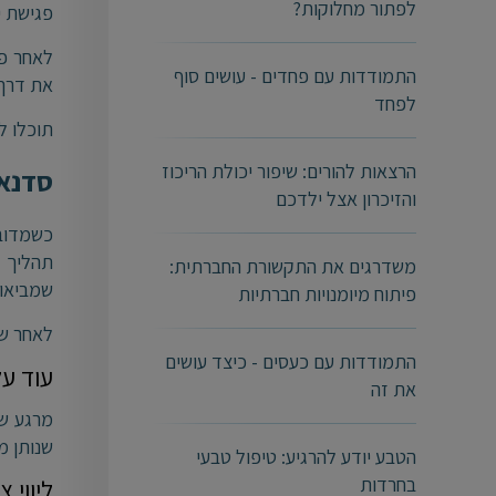
לפתור מחלוקות?
פגישת י
התמודדות עם פחדים - עושים סוף
את דרך 
לפחד
תוכלו ל
הרצאות להורים: שיפור יכולת הריכוז
סדנאו
והזיכרון אצל ילדכם
כשמדובר
תהליך 
משדרגים את התקשורת החברתית:
שמביאות
פיתוח מיומנויות חברתיות
לאחר שמ
התמודדות עם כעסים - כיצד עושים
עוד ע
את זה
מרגע שב
שנותן מ
הטבע יודע להרגיע: טיפול טבעי
בחרדות
ליווי צ