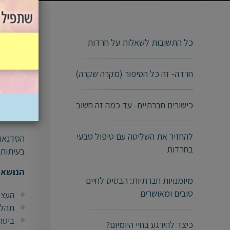
מהי ס
כל התשובות לשאלות על חרדות
סדנה הי
חרדה- זה כל הסיפור (מקרה שקרה)
בשפה הע
כישורים חברתיים- עד כמה זה חשוב
הסדנ
להחזיר את השליטה עם טיפול טבעי
הסדנאות
בחרדות
בעיתות מ
הנושאי
מיומנויות חברתיות: הבסיס לחיים
טובים ומאושרים
העצמ
תהלי
ביטח
כיצד להירגע בחיי היומיום?