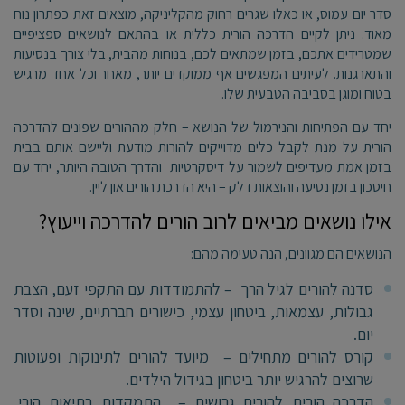
סדר יום עמוס, או כאלו שגרים רחוק מהקליניקה, מוצאים זאת כפתרון נוח
מאוד. ניתן לקיים הדרכה הורית כללית או בהתאם לנושאים ספציפיים
שמטרידים אתכם, בזמן שמתאים לכם, בנוחות מהבית, בלי צורך בנסיעות
והתארגנות. לעיתים המפגשים אף ממוקדים יותר, מאחר וכל אחד מרגיש
בטוח ומוגן בסביבה הטבעית שלו.
יחד עם הפתיחות והנירמול של הנושא – חלק מההורים שפונים להדרכה
הורית על מנת לקבל כלים מדוייקים להורות מודעת וליישם אותם בבית
בזמן אמת מעדיפים לשמור על דיסקרטיות והדרך הטובה היותר, יחד עם
חיסכון בזמן נסיעה והוצאות דלק – היא הדרכת הורים און ליין.
אילו נושאים מביאים לרוב הורים להדרכה וייעוץ?
הנושאים הם מגוונים, הנה טעימה מהם:
סדנה להורים לגיל הרך – להתמודדות עם התקפי זעם, הצבת
גבולות, עצמאות, ביטחון עצמי, כישורים חברתיים, שינה וסדר
יום.
קורס להורים מתחילים – מיועד להורים לתינוקות ופעוטות
שרוצים להרגיש יותר ביטחון בגידול הילדים.
הדרכה הורית להורים גרושים – התמקדות בתיאום הורי,