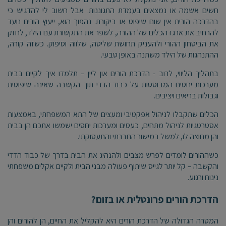
חשים אשמה או נמצאים בעמדת התגוננות. אבל חשוב לי להדגיש כי
בהדרכה הורית אין שום שיפוט או ביקורת. נהפוך הוא, ייעוץ הורים נועד
להרחיב את ארגז הכלים של ההורה, לשפר את התקשורת עם הילד, לחזק
את הביטחון ההורי ולהעניק תחושת שליטה, שלווה וסיפוק. כשזה קורה,
ההתנהגות של הילד משתנה באופן טבעי.
בתהליך הליווי, לרוב - הדרכת הורים און ליין – תלמדו איך לקיים בבית
מערכות יחסים המבוססות על כבוד הדדי תוך הקשבה שאינה שיפוטית
וגבולות בריאים ויציבים.
הכלים שתקבלו לניהול אפקטיבי ומעצים של התא המשפחתי, באמצעות
אסטרטגיות לניהול מתחים, כעסים ומערכות יחסים ישמשו אתכם הן בבית
והן מחוצה לו, למשל במישור החברתי והתעסוקתי.
כשההורים לומדים לפרש מצבים ולהנהיג את הבית בדרך של כבוד הדדי
והקשבה – קל יותר לגייס שיתוף פעולה מבני הבית ולקיים אקלים משפחתי
נינוח ורגוע.
הדרכת הורים פרונטלית או בזום?
המטרה הגדולה של הדרכת הורים היא להקליל את החיים, הן להורים והן