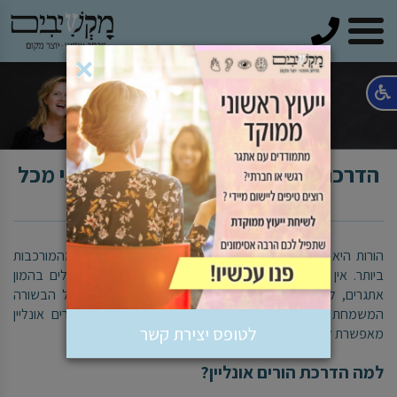
טלפון
×
הדרכת הורים בזום – ליצור שינוי אמיתי מכל
מקום בארץ ובעולם
הורות היא אולי המשימה החשובה ביותר בעולם, אך אחת מהמורכבות
ביותר. אין ספר הדרכה איך להיות הורים ולאורך השנים נתקלים בהמון
אתגרים, לבטים, ושאלות שאין להן תשובה אחת נכונה. אבל הבשורה
המשמחת היא שלא צריך להיות לבד בתהליך הדרכת הורים אונליין
לטופס יצירת קשר
מאפשרת לקבל ליווי מקצועי מהבית, בזמן שנוח לך.
למה הדרכת הורים אונליין?