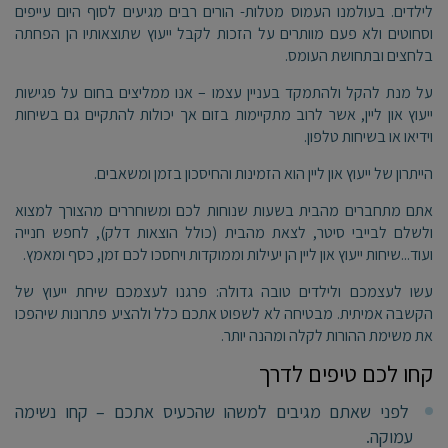
לילדים. בעולמנו העמוס מטלות- הורים רבים מגיעים לסוף היום עייפים
וסחוטים ולא פעם מוותרים על הזכות לקבל ייעוץ שתוצאותיו הן הפחתה
בלחצים ובתחושת העומס.
על מנת להקל ולהתמקד בעניין עצמו – אנו ממליצים בחום על פגישות
ייעוץ און ליין, אשר לרוב מתקיימות בזום אך יכולות להתקיים גם בשיחות
וידיאו או בשיחות טלפון.
הייתרון של ייעוץ און ליין הוא הזמינות והחיסכון בזמן ומשאבים.
אתם מתחברים מהבית בשעות שנוחות לכם ומשוחררים מהצורך למצוא
ולשלם לבייבי סיטר, לצאת מהבית (כולל הוצאות דלק), לחפש חנייה
ועוד...שיחות ייעוץ און ליין הן יעילות וממוקדות ויחסכו לכם זמן, כסף ומאמץ.
עשו לעצמכם ולילדים טובה גדולה: פרגנו לעצמכם שיחת ייעוץ של
הקשבה אמיתית. מבטיחה לא לשפוט אתכם כלל ולהציע פתרונות שיהפכו
את משימת ההורות לקלה ומהנה יותר.
קחו לכם טיפים לדרך
לפני שאתם מגיבים למשהו שהכעיס אתכם – קחו נשימה
עמוקה.