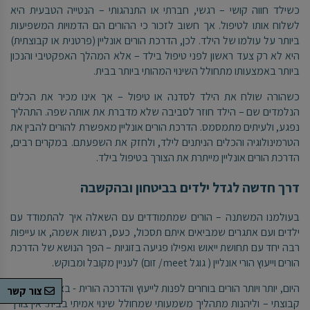
כשילד חווה קושי – רגשי, חברתי או התנהגותי – הנטייה הטבעית היא
לשלוח אותו לטיפול. אך חשוב לזכור כי ההורים הם הדמויות המשפיעות
ביותר על עולמו של הילד. לכן, הדרכת הורים אונליין (פרטנית או קבוצתית)
היא לא רק צעד ראשון לפני טיפול בילד – אלא המהלך האפקטיבי והנכון
ביותר באמצעותו מתחולל השינוי המהותי ביותר בבית.
כשהורה שולח את הילד לסדנה או טיפול – אך אינו מכיר את הכלים
הנלמדים שם – הילד חוזר לסביבה שלא מדברת את אותה שפה. התהליך
נפגע, ולעיתים מתמסמס. הדרכת הורים אונליין מאפשרת להורים להבין את
הטרמינולוגיה והכלים הניתנים לילד, ולחזק את השפעתם. במקרים רבים,
הדרכת הורים אונליין מייתרת את הצורך בטיפול בילד.
דרך חדשה לגדל ילדים בביטחון ובהקשבה
בעולמנו המשתנה – הורים שמתמודדים עם השאלה איך להתמודד עם
ילדים ועם אתגרים שמביאים איתם תסכול, כעס, רגשות אשמה, או עייפות
רבה יחד עם תחושת ייאוש ואפילו פגיעה בזוגיות – הפך הנושא של הדרכת
הורים וייעוץ הורי אונליין ( גוגל meet/ זום) לעניין מקובל ומבוקש.
היום, יותר ויותר הורים בוחרים לפנות לייעוץ והדרכה הורית - באופן פרטני או
צור קשר
קבוצתי – וליהנות מתהליך משמעותי שמחולל שינוי אמיתי בבית. אין צורך