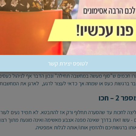
 רגש נורמטיבי וחשוב שאדם ירשה לעצמו לחוש ולהביע כעסים ולמצו
לים לגבות מכם מחיר בריאותי ורגשי כבד, כמו פגיעה במערכות יח
בתפקוד היומיומי ולמעשה בכל תחום מתחומי החיים.
כם טיפים לניהול כעסים שאם תתמידו ותיישמו לאורך זמן – תראו תוצאו
ול כעסים – חישבו
לטופס יצירת קשר
ו חכמים ש"סוף מעשה במחשבה תחילה" ונכון הדבר אף לניהול כעסים ב
ר ברגשות כעס או שמחה אך כדאי לעצור לרגע, לארגן את המחשבות ו
 2 – חכו
יצה לחכות עד שהסערה תחלוף ורק אז להתבטא. לא תמיד נעים לעור
 - עשו זאת בדרך שאינה מפנה אצבע מאשימה ואינה מונעת מתוך רצון 
תו ברגשותיכם ולהזמין אותו/אותה לגלות אמפטיה.