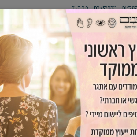
מלצות
מהתקשורת
צור קשר
לי יעד
סדנאות
אימון אישי /זוגי
גפן - יוצרים מנהיגים
כלים שימ
 וסטרס