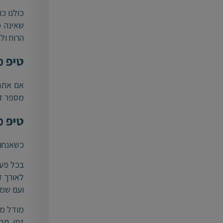
כולנו כ
שאינה מ
הרוח ולבריא
טיפ מספר 4 –
אם אתם 
מספר דק
טיפ מספר
כשאנחנו
בכל פעם
לאורך ז
ועם שמח
מודל מק
זמן. תר