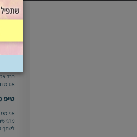
כעס הוא
זמן עלו
החיים, 
הכנתי ל
טיפ מספר 1 לניה
כבר אמר
אם מדוב
טיפ מספר
אני ממל
מרגישים
לשתף או