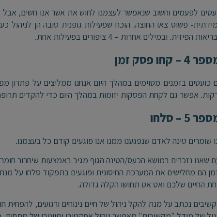
ועסים לפעמים וחשוב שנאפשר לעצמנו לחוש את אשר אנו חשים, אבל
ידתית- פשוט צאו החוצה. הוכח שפעילות גופנית טובה הן לניהול כעס
ות הפיזית. ובמילים אחרות – 4 ציפורים בפעילות אחת.
 קחו פסק זמן
כועסים בזמנים מסוימים במהלך היום אנחנו ממליצים על פתרון מפ
ות. אפשר גם לקחת הפסקות יזומות במהלך היום כדי להקדים תרופה 
 5 – סלחו
 שומרים טינה לאדם שנפגענו ממנו אנו פוגעים קודם כל בעצמנו.
 שאנו נזכרים במושא הכעס/הטינה הגוף מגיב באמצעות שיחרור חומרי
מן הם מחלישים את המערכת החיסונית ופוגעים בתפקוד סלחו על מנ
ת החיים שלכם ואט אט תחושו הקלה גדולה.
שיבים נכתב על מנת להקל ניהול של חיים נינוחים ורגועים, להפחית חר
גול של מודל "מקשיבים" מאפשר ניהול אפקטיבי ומייטבי של מתחים, 