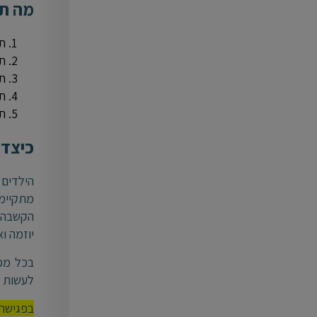
מה ת
תל
תל
תל
תל
תל
כיצד 
הקשבה כ
יוזמה ו
בכל מפ
לעשות ס
בפגישה ת