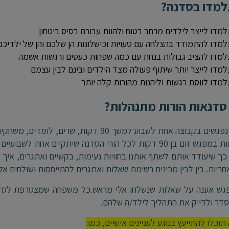
למדו בסדנה?
מדו לייצר לילדים מרחב בטוח ולהוות עבורם בסיס ביטחון
מדו להתמודד בהצלחה עם טעויות וכישלונות הן שלכם והן של ילדיכם
מדו להציב גבולות בנחת עם כמה שפחות כעסים ורגשות אשמה
מדו לייצר יותר שיתוף פעולה מצד הילדים ובינם לבין עצמם
מדו לווסת רגשות וליהנות מהורות קלה יותר
סדנאות הורות מתנהלות?
הילדים נפגשים בקבוצה אחת לשבוע למשך 90 דק
מתקיימות במפגש זום בן 90 דקות לכל הורי הסדנה שיתקיים
ך שיעודד אותם לשתף אותנו בחוויות נעימות, בקשיים ואתגרים, איך ל
אחריות. בין לבין מכינים רשימת שאלות ואתגרים להתייחסות ושולחים אלי
גש אענה על שאלות שנשלחו אלי מראש.כל משפחה שמצטרפת לסדנה 
דר ולדייק את התהליך לילד/ה שלהם.
וכלו להתייעץ בנוגע לעניינים אישיים, כמו: