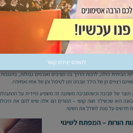
אחרונות גברה המודעות לחשיבותם של פיתוח כישורי למידה, כישורים ר
 ביותר עבור ילדיהם ממהרים לפתוח את הארנק כשמדובר בחוג או סדנה
 תמיד טיפול בילד הוא הפיתרון המהיר והאפקטיבי ביותר.
תחיל בגישה ההורית
לטופס יצירת קשר
נה מתחזקת בי הידיעה שתהליכי שינוי מוצלחים אצל ילדים – הם 
ת הביתית כולה, לרבות הדרך בה מציבים ואוכפים גבולות, בתגובות ה
ינם רצויים הן של הילד שבגינו פנו לטיפול והן של אחיו ואחיותיו.
 תוצר של סביבה וכשהסביבה משתנה זה משפיע מיידית על ההתנהלות
הכוונה היא שכשילד חווה קושי – ההורים הם אלה שיש להם את היכולת
 חדשים על מנת לחולל את השינוי.
ת הורות – המפתח לשינוי