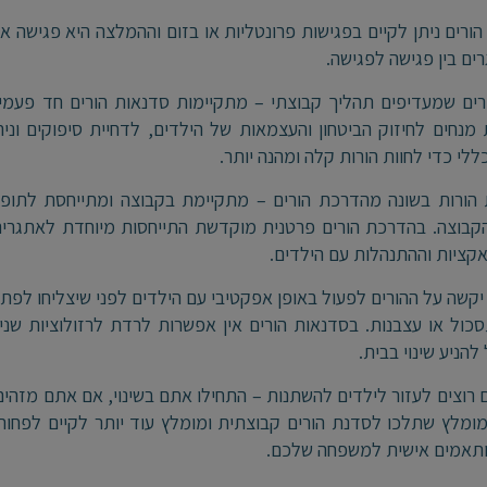
ורים ניתן לקיים בפגישות פרונטליות או בזום וההמלצה היא פגישה א
ים בין פגישה לפגישה.
רים שמעדיפים תהליך קבוצתי – מתקיימות סדנאות הורים חד פעמיו
 מנחים לחיזוק הביטחון והעצמאות של הילדים, לדחיית סיפוקים ונ
ללי כדי לחוות הורות קלה ומהנה יותר.
 הורות בשונה מהדרכת הורים – מתקיימת בקבוצה ומתייחסת לתופ
קבוצה. בהדרכת הורים פרטנית מוקדשת התייחסות מיוחדת לאתגרים ה
קציות וההתנהלות עם הילדים.
יקשה על ההורים לפעול באופן אפקטיבי עם הילדים לפני שיצליחו לפת
כול או עצבנות. בסדנאות הורים אין אפשרות לרדת לרזולוציות שני
להניע שינוי בבית.
רוצים לעזור לילדים להשתנות – התחילו אתם בשינוי, אם אתם מזהים 
ומלץ שתלכו לסדנת הורים קבוצתית ומומלץ עוד יותר לקיים לפחו
ותאמים אישית למשפחה שלכם.