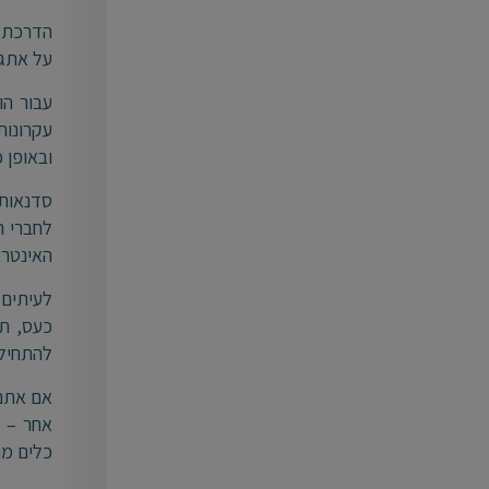
הדרכת ה
על אתגר
עבור הו
עקרונות
ובאופן כ
סדנאות
לחברי ה
האינטרא
לעיתים 
כעס, תס
להתחיל 
אם אתם 
אחר – מ
כלים מ