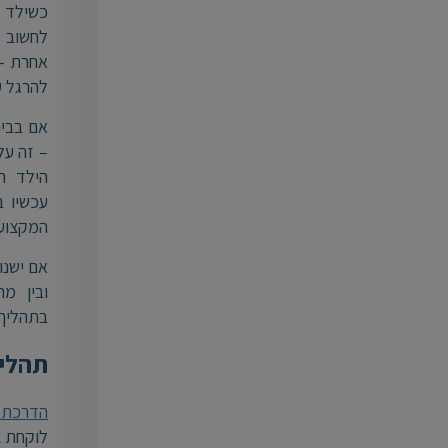
כשילד ה
לחשוב 
אחרת –
להרגל ע
אם בבית
– זה על
הילד ה
עכשיו 
המקצוע 
אם ישנו
ובין מ
בתהליך.
תהליך
הדרכת 
לוקחת ב