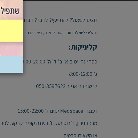
רוצים לשאול? להתייעץ? לדבר? דברו איתי! מקשי
תהליכי ליווי לפיתוח כישורי למידה, כישורים חברתיים, ניהול 
קליניקות:
כפר יונה: ימים א' ב' ד' ה' 8:00-20:00
ג' 8:00-12:00
לרשותכם אני ב 050-3597622
רעננה: Medspace ימים ג' 15:00-22:00
מרכז גירון, ז'בוטינסקי 3 רעננה קומת קרקע. לפרטים נוספים וקביעת תור חייגו 2950*, שלוחה 1
או השאירו פרטים: