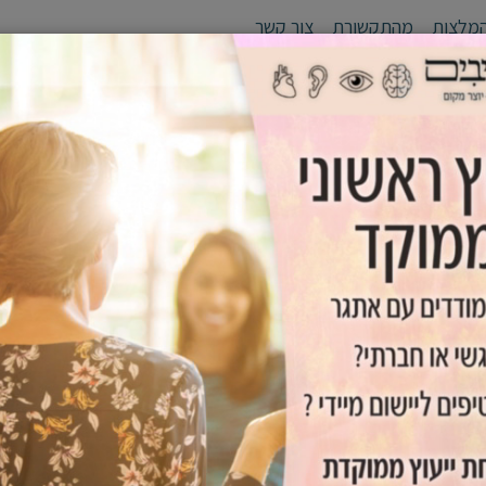
מלצות
מהתקשורת
צור קשר
לי יעד
סדנאות
אימון אישי /זוגי
גפן - יוצרים מנהיגים
כלים שימ
-סיון