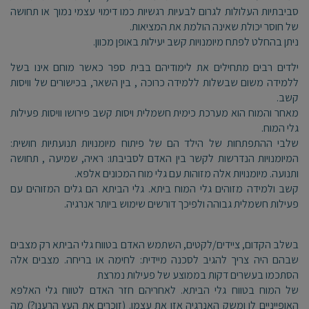
סביבתיות העלולות לגרום לבעיות רגשיות כמו דימוי עצמי נמוך או תחושה
של חוסר יכולת שאינה הולמת את המציאות.
ניתן בהחלט לפתח מיומנויות קשב יעילות באופן מכוון.
ילדים רבים מתחילים את לימודיהם בבית ספר כאשר מוחם אינו בשל
ללמידה משום שבשלות ללמידה כרוכה , בין השאר, בכישורים של וויסות
קשב.
מאחר והמוח הוא מערכת כימית חשמלית ויסות קשב פירושו וויסות פעילות
גלי המוח.
שלבי ההתפתחות של הילד הם של פיתוח מיומנויות תנועתיות חושית:
המיומנויות הנדרשות לקשר בין האדם לסביבתו: ראיה, שמיעה , תחושה
ותנועה. מיומנויות אלה מזוהות עם גלי מוח המכונים אלפא.
קשב ולמידה מזוהים גלי המוח ביתא. גלי הביתא הם גלים המזוהים עם
פעילות חשמלית גבוהה ולפיכך דורשים שימוש ביותר אנרגיה.
בשלב הקדום, ציידים/לקטים, השתמש האדם בטווח גלי הביתא רק מצבים
שבהם היה צריך להגיב לסכנה מיידית: לחימה או בריחה. מצבים אלה
הסתכמו בעשרים דקות בממוצע של פעילות נמרצת
של המוח בטווח גלי הביתא. לאחריהם חזר האדם לטווח גלי האלפא
האופייניים לו ומשק האנרגיה אזן את עצמו. (זוכרים את העץ הרענן?) מה