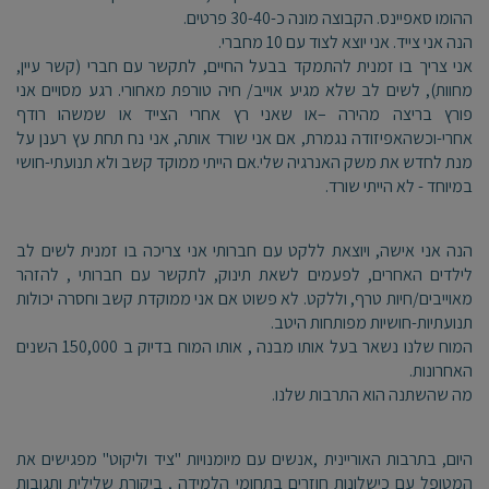
ההומו סאפיינס. הקבוצה מונה כ-30-40 פרטים.
הנה אני צייד. אני יוצא לצוד עם 10 מחברי.
אני צריך בו זמנית להתמקד בבעל החיים, לתקשר עם חברי (קשר עיין,
מחוות), לשים לב שלא מגיע אוייב/ חיה טורפת מאחורי. רגע מסויים אני
פורץ בריצה מהירה –או שאני רץ אחרי הצייד או שמשהו רודף
אחרי-וכשהאפיזודה נגמרת, אם אני שורד אותה, אני נח תחת עץ רענן על
מנת לחדש את משק האנרגיה שלי.אם הייתי ממוקד קשב ולא תנועתי-חושי
במיוחד - לא הייתי שורד.
הנה אני אישה, ויוצאת ללקט עם חברותי אני צריכה בו זמנית לשים לב
לילדים האחרים, לפעמים לשאת תינוק, לתקשר עם חברותי , להזהר
מאוייבים/חיות טרף, וללקט. לא פשוט אם אני ממוקדת קשב וחסרה יכולות
תנועתיות-חושיות מפותחות היטב.
המוח שלנו נשאר בעל אותו מבנה , אותו המוח בדיוק ב 150,000 השנים
האחרונות.
מה שהשתנה הוא התרבות שלנו.
היום, בתרבות האוריינית ,אנשים עם מיומנויות "ציד וליקוט" מפגישים את
המטופל עם כישלונות חוזרים בתחומי הלמידה , ביקורת שלילית ותגובות