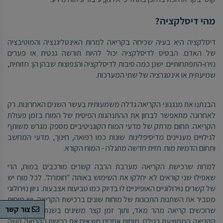
מהי דיסלקציה?
דיסלקציה היא בעיה שכיחה בקריאה למרות האינטליגנציה והמוטיבציה
של האדם. הבסיס לדיסלקציה יכול להיות תורשה גנטית או פערים
נוירו-התפתחותיים. ישנן כמה סיבות לדיסלקציה והנפוצות שבהן הן: חזותית,
שמיעתית או אינטגרציה של שתי המערכות.
הבנתנו את מנגנוני הקריאה גדלה משמעותית בעשר השנים האחרונות. רק
לאחרונה מתאפשר לבחון את ההתנהגות הפיסית של המוח בזמן פעולת
הקריאה. תחום מרתק של מדעי המוח הקוגניטיביים מספק מגרש משותף
לגילויים מעניינים מדיסיפלינות שונות כמו רפואה, חינוך, מדעי המחשב
ותחום הדמיות מוח. חזית חדשה מתגלה - המוח הקורא.
למרות שרכישת הקריאה מערבת הרבה קשרים מורכבים במוח, הרי
שאפילו שני קוראים לא יחלקו את השימוש באותה "חומרה". לכל מוח יש
של קשרים נוירולוגיים האופייניים לו בדיוק כמו טביעות אצבעות. גיוון נוירולוגי
מסביר את השתנות התכונות של מוחות שונים ברכישת הקריאה. יש מוחות
צור קשר
שרוכשים קריאה מהר מאד, ותוך זמן קצר משיגים בשנתיים את רמת
הקריאה הממוצעת בגילם. מוחות אחרים מוצאים את רכישת הקריאה קשה