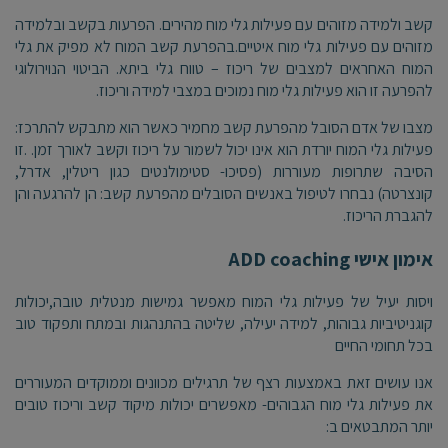
קשב ולמידה מזוהים עם פעילות גלי מוח מהירים. הפרעות בקשב ובלמידה
מזוהים עם פעילות גלי מוח איטיים.בהפרעת קשב המוח לא מפיק את גלי
המוח האחראים למצבים של ריכוז – טווח גלי ביתא. הביטוי הנוירולוגי
להפרעה זו הוא פעילות גלי מוח נמוכים במצבי למידה וריכוז.
מצבו של אדם הסובל מהפרעת קשב מחמיר כאשר הוא מתבקש להתרכז:
פעילות גלי המוח יורדת הוא אינו יכול לשמור על ריכוז וקשב לאורך זמן. .זו
הסיבה שתרופות מעוררות (פסיכו- סטימולנטים כגון ריטלין, אדרל,
קונצרטה) נבחרו לטיפול באנשים הסובלים מהפרעת קשב: הן להרגעה והן
להגברת הריכוז.
אימון אישי ADD coaching
ויסות יעיל של פעילות גלי המוח מאפשר גמישות מנטלית טובה,יכולות
קוגניטיביות גבוהות, למידה יעילה, שליטה בהתנהגות ובמתח ותפקוד טוב
בכל תחומי החיים
אנו עושים זאת באמצעות רצף של תרגילים מכוונים וממוקדים המעוררים
את פעילות גלי מוח הגבוהים- מאפשרים יכולות מיקוד קשב וריכוז טובים
יותר המתבטאים ב: