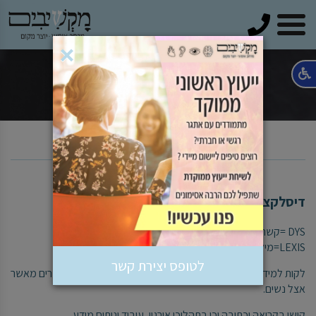
טלפון
×
דיסלקציה ובעיות קשב וריכוז
דיסלקציה
DYS =קשה
LEXIS=מילה
לטופס יצירת קשר
לקות למידה מולדת שמקורה נוירולוגי ואשר שכיחה יותר אצל גברים מאשר
אצל נשים.
קושי בקריאה וכתיבה וכן בתהליכי אירגון, עיבוד וניתוח מידע.