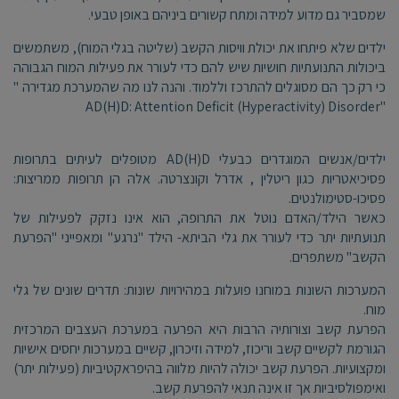
שמסביר גם מדוע למידה ומתח קשורים ביניהם באופן טבעי.
ילדים שלא פיתחו את יכולת וויסות הקשב (שליטה בגלי המוח), משתמשים
ביכולות התנועתיות חושיות שיש להם כדי לעורר את פעילות המוח הגבוהה
כי רק כך הם מסוגלים להתרכז וללמוד. והנה לנו מה שהמערכת מגדירה "
"AD(H)D: Attention Deficit (Hyperactivity) Disorder
ילדים/אנשים המוגדרים כבעלי AD(H)D מטופלים לעיתים בתרופות
פסיכיאטריות כגון ריטלין , אדרל וקונצרטה. אלה הן תרופות ממריצות:
פסיכו-סטימולנטים.
כאשר הילד/האדם נוטל את התרופה, הוא אינו נזקק לפעילות של
תנועתיות יתר כדי לעורר את גלי הביתא- הילד "נרגע" ומאפייני "הפרעת
הקשב" משתפרים.
המערכות השונות במוחנו פועלות במהירויות שונות: תדרים שונים של גלי
מוח.
הפרעת קשב וצורותיה הרבות היא הפרעה במערכת העצבים המרכזית
הגורמת לקשיים קשב וריכוז, למידה וזיכרון, קשיים במערכות יחסים אישיות
ומקצועיות. הפרעת קשב יכולה להיות מלווה בהיפראקטיביות (פעילות יתר)
ואימפולסיביות אך זו אינה תנאי להפרעת קשב.