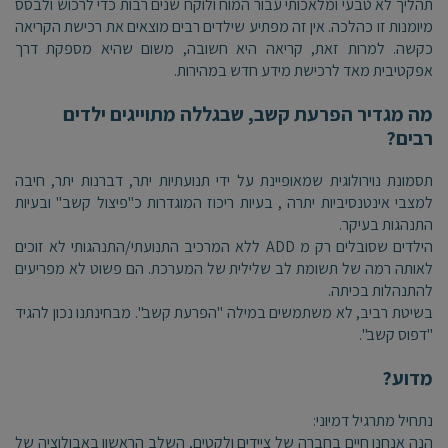
תהליך לא טבעי ומלאכותי עבור המוח ולוקח שנים רבות כדי לרכוש ולבסס
מיומנות זו כהלכה. אין זה מפתיע שילדים רבים מוצאים את רכישת הקריאה
כקשה. למרות זאת, קריאה היא חשובה, משום שהיא מספקת דרך
אפקטיבית מאד לרכישת מידע חדש במהירות.
מה מגדיר הפרעת קשב, שבגללה מתוייגים ילדים
רבים?
תסמונת נוירולוגית שמאופיינת על ידי תנועתיות יתר, דברנות יתר, חיבה
למצבי אינטנסיביות יתרה , בעיות ריכוז המוגדרות כ"פיצול קשב" ובעיות
התנהגות בעיקר.
הילדים שסובלים רק מ ADD ללא המרכיב התנועתי/התנהגותי לא זוכים
לאותה רמה של תשומת לב שלילית של המערכת. הם פשוט לא מפריעים
להתנהלות בכיתה.
בשיטת רביב, לא משתמשים במילה "הפרעת קשב". מבחינתנו נכון להגיד
"דפוס קשב".
מדוע?
נתחיל מתרגיל דמיוני:
הנה אנחנו חיים בחברה של ציידים ולקטים, השלב הראשון באבולוציה של