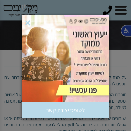
טלפון
×
מבדק מוכנות לכיתה א
על מנת להכין את הילדים לבית ספר – הורים רבים רוכשים חוברות עם
תכנים להכנה לכיתה א'.
חוברות הכנה לכיתה א' מכילות בדרך כלל דפי צביעה וכתיבה של אותיות
ומספרים וחלקן מכילות משימות של התאמת צליל למילה, התאמת תמונה
למילה, תרגילי חיבור פשוטים ועוד..
לטופס יצירת קשר
יש הורים שדואגים להוריד מהאינטרנט ולהדפיס . דפי עבודה לכיתה א' או
אפילו חוברת הכנה לכיתה א' pdf מבלי לדעת באמת מה הם התכנים