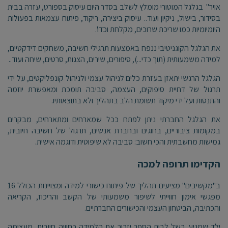
אויר" בגלגל המוטורי מומלץ לשלב בסדר היום עיסוק בספורט, עזרה בבית
בסידור, בישול, ניקיון ועוד.. עיסוק ביצירה, ריקוד, פיתוח עצמאות בפעולות
היומיומיות כמו שריכת שרוכים, מקלחת וכדו'.
את הגלגל הקוגניטיבי ננפח באמצעות תרגילי חשיבה, משחקים דידקטיים,
למידה משמעותית (תוך כדי...), סיפורים, שירים, הצגות, סרטים, שיחה ועוד..
הגלגל הרגשי יתאזן בעזרת כלים לניהול עצמי ולניהול קונפליקטים, על ידי
תרגול של דחיית סיפוקים, העצמה, סביבה תומכת ומאפשרת יוזמה
והתנסות ועל ידי מיקוד תשומת הלב בתהליך ולא בתוצאותיו.
את הגלגל החברתי ניתן לפתח ככל שמארחים ומתארחים, מבקרים
במקומות ציבוריים, בחוגים ובחברת אנשים, תרגול של חשיבה חיובית,
גמישות מחשבתית והכי חשוב: סביבה לא שיפוטית ודוגמה אישית.
הקדימו תרופה למכה
ב"מקשיבים" מציעים תהליך של פיתוח כישורי למידה ומצויינות הכולל 16
מפגשי אימון חווייתי לשיפור משמעותי של הקשב והריכוז, הקריאה
והכתיבה, הביטחון העצמי והכישורים החברתיים.
ילד שמגיע בשל לבית הספר יזכור את הלמידה כחוויה חיובית, מעצימה