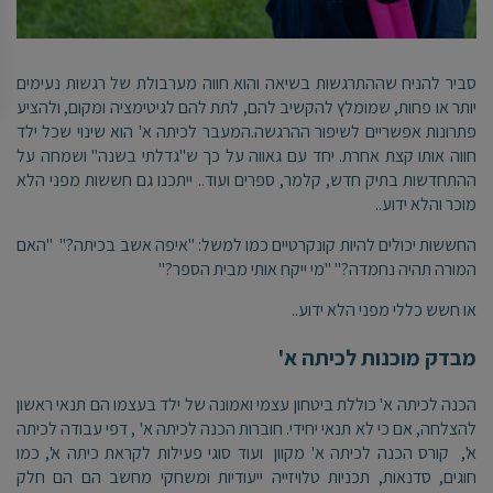
סביר להניח שההתרגשות בשיאה והוא חווה מערבולת של רגשות נעימים
יותר או פחות, שמומלץ להקשיב להם, לתת להם לגיטימציה ומקום, ולהציע
פתרונות אפשריים לשיפור ההרגשה.המעבר לכיתה א' הוא שינוי שכל ילד
חווה אותו קצת אחרת. יחד עם גאווה על כך ש"גדלתי בשנה" ושמחה על
ההתחדשות בתיק חדש, קלמר, ספרים ועוד.. ייתכנו גם חששות מפני הלא
מוכר והלא ידוע..
החששות יכולים להיות קונקרטיים כמו למשל: "איפה אשב בכיתה?" "האם
המורה תהיה נחמדה?" "מי ייקח אותי מבית הספר?"
או חשש כללי מפני הלא ידוע..
מבדק מוכנות לכיתה א'
הכנה לכיתה א' כוללת ביטחון עצמי ואמונה של ילד בעצמו הם תנאי ראשון
להצלחה, אם כי לא תנאי יחידי. חוברות הכנה לכיתה א' , דפי עבודה לכיתה
א', קורס הכנה לכיתה א' מקוון ועוד סוגי פעילות לקראת כיתה א', כמו
חוגים, סדנאות, תכניות טלויזייה ייעודיות ומשחקי מחשב הם הם חלק