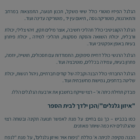
הגלגל הפיזיו מוטורי כולל שיווי משקל, תכנון תנועה, התמצאות במרחב
והתארגנות, מוטוריקה גסה , תיאום עין יד , מוטוריקה עדינה ועוד..
הגלגל הקוגניטיבי כולל תהליכי חשיבה, אוצר מילים תקין, זיהוי צלילי, יכולת
וורבלית, יכולת השוואה והסקת מסקנות, תהליכי למידה , יכולת פיתרון
בעיות באופן אפקטיבי ועוד..
הגלגל הרגשי כולל דחיית סיפוקים, התמודדות עם תסכולים, תושייה, יוזמה,
פתרון בעיות, עמידה בכללים, מוטיבציה ועוד..
הגלגל החברתי כולל הבנה וקבלה של קודים חברתיים, ניהול רגשות, יכולת
שליטה בדחפים, גמישות מחשבתית ועוד..
מבדק תחילת כיתה א' – רצוי שייקח בחשבון את ארבעת הגלגלים הללו.
"איזון גלגלים"/הכן ילדך לבית הספר
כמו בכביש – כך גם בחיים: על מנת לאפשר תנועה תקינה ובטוחה רצוי
שהגלגלים יהיו כמה שיותר מאוזנים.
הכנה מקיפה לכיתה א' כוללת "ניפוח אויר ואיזון גלגלים", על מנת "לנפח