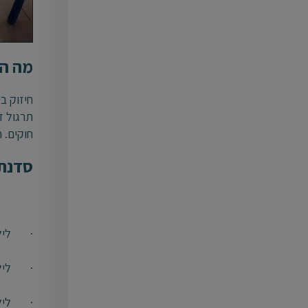
מה הק
חיזוק ב
תרגול ד
חוקים. 
סדנת 
· לילדי
· לילד
· לילדי