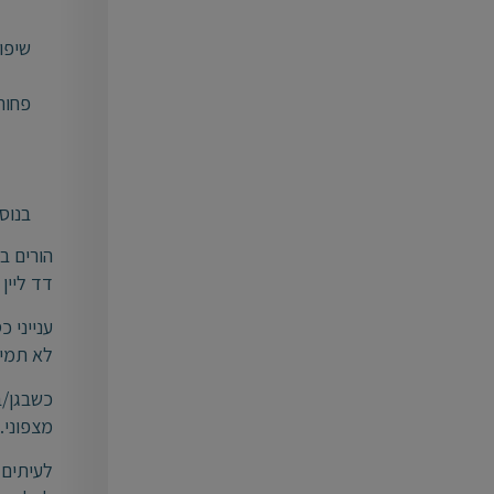
שיפו
פחות
בנוס
הורים ב
דד ליין
ענייני 
לא תמיד
כשבגן/ב
מצפוני.
לעיתים 