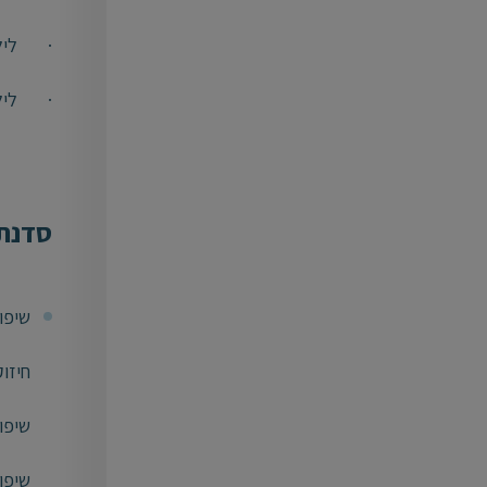
· לילד
· לילד
סדנת 
שיפו
חיזו
שיפו
שיפו