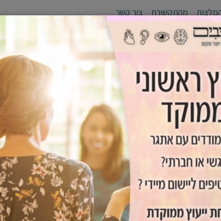
מלצות
מהתקשורת
צור קשר
לי יעד
סדנאות
אימון אישי /זוגי
גפן - יוצרים מנהיגים
כלים שימ
ע