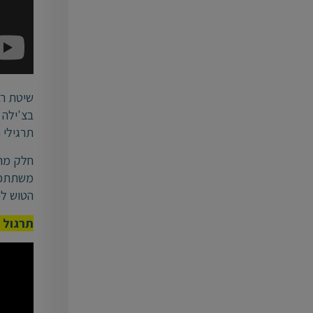
שיטת רב
בצ'ילה 
תרגילי 
חלק מהת
משתתפים
הטוש לכ
תרגול 