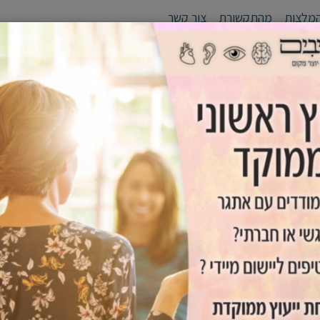
מלצות
מהתקשורת
צור קשר
לי יעד
סדנאות
אימון אישי /זוגי
גפן - יוצרים מנהיגים
כלים שימ
תוח כישורי למידה