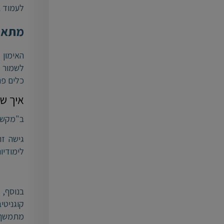
לעמוד ב
מתאים
האימון 
לשמור ע
כלים פר
איך שי
ב"מקשיב
גישה זו
לימודיות
בנוסף, 
קוגניטי
מתמשך ו