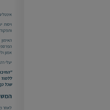
אינטליג
ויסות י
ותפקוד 
האימון 
הפרספקט
אמון ול
יעלי רה
"החיבו
ללמוד 
שכל כך 
המשך 
לאחר מס