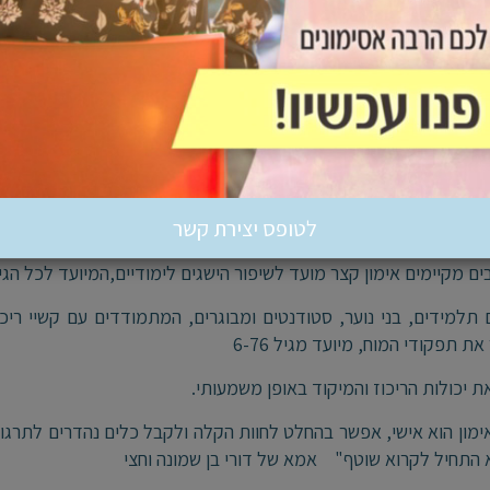
אישי לפיתוח כישורי למידה בשיטת רביב
בהנחיית יעלי רהב-סיון
יושב שעות וכלום. אחרי האימון אצל יעלי יש לי שקט וריכוז להתק
לימודיים אינם תלויים רק בזמן הלמידה או בכמות החומר שמשננים; 
לטופס יצירת קשר
תר, צריך שהמוח יתפקד במלואו: ריכוז, זיכרון, קשב ועיבוד מידע.
קיימים אימון קצר מועד לשיפור הישגים לימודיים,המיועד לכל הגילאים (6-76) ומספק תוצאות מהירות
 תלמידים, בני נוער, סטודנטים ומבוגרים, המתמודדים עם קשיי ריכוז
 תפקודי המוח, מיועד מגיל 6-76
 יכולות הריכוז והמיקוד באופן משמעותי.
א התחיל לקרוא שוטף" אמא של דורי בן שמונה וחצי