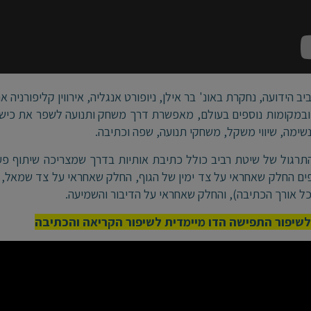
יב הידועה, נחקרת באונ' בר אילן, ניופורט אנגליה, אירווין קליפורניה
ובמקומות נוספים בעולם, מאפשרת דרך משחק ותנועה לשפר את כישור
נשימה, שיווי משקל, משחקי תנועה, שפה וכתיבה.
רגול של שיטת רביב כולל כתיבת אותיות בדרך שמצריכה שיתוף פע
 החלק שאחראי על צד ימין של הגוף, החלק שאחראי על צד שמאל, ה
ל אורך הכתיבה), והחלק שאחראי על הדיבור והשמיעה.
לשיפור התפישה הדו מיימדית לשיפור הקריאה והכתיבה