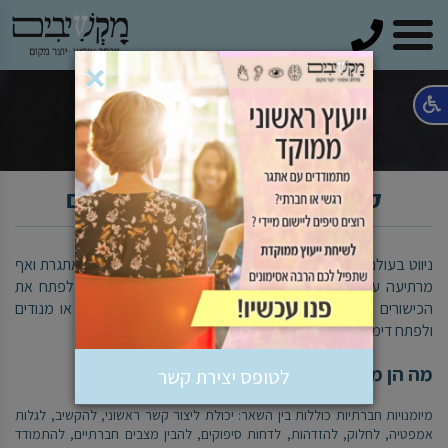
טלפון
×
קבוצת מיומנויות חברתיות לילדים
ניווט בעולם המורכב של אינטראקציות חברתיות הוא משימה מאתגרת ואף
מרתיעה עבור ילדים רבים ואם לא מתגייסים כדי לעזור להם לפתח את
הכישורים החברתיים – הם עלולים למצוא עצמם מתבודדים או מנודים
ולפתח דימוי עצמי נמוך והיעדר אמון.
מה הן מיומנויות חברתיות?
לטופס יצירת קשר
מיומנויות חברתיות כוללות בין השאר: יכולת ליצור קשר ראשוני, להקשיב, לגלות
אמפטיה, לחלוק, להזדהות, לדחות סיפוקים, להבין מצבים חברתיים, להתמודד