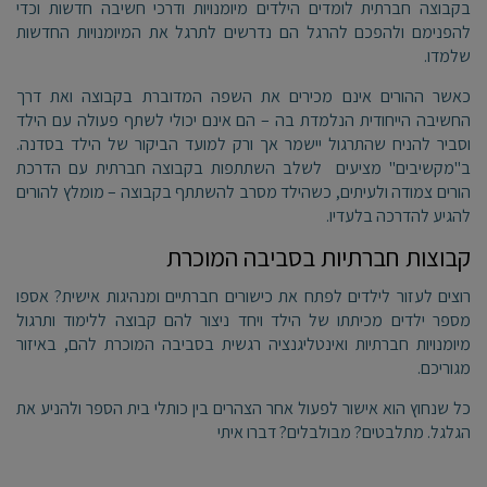
בקבוצה חברתית לומדים הילדים מיומנויות ודרכי חשיבה חדשות וכדי
להפנימם ולהפכם להרגל הם נדרשים לתרגל את המיומנויות החדשות
שלמדו.
כאשר ההורים אינם מכירים את השפה המדוברת בקבוצה ואת דרך
החשיבה הייחודית הנלמדת בה – הם אינם יכולי לשתף פעולה עם הילד
וסביר להניח שהתרגול יישמר אך ורק למועד הביקור של הילד בסדנה.
ב"מקשיבים" מציעים לשלב השתתפות בקבוצה חברתית עם הדרכת
הורים צמודה ולעיתים, כשהילד מסרב להשתתף בקבוצה – מומלץ להורים
להגיע להדרכה בלעדיו.
קבוצות חברתיות בסביבה המוכרת
רוצים לעזור לילדים לפתח את כישורים חברתיים ומנהיגות אישית? אספו
מספר ילדים מכיתתו של הילד ויחד ניצור להם קבוצה ללימוד ותרגול
מיומנויות חברתיות ואינטליגנציה רגשית בסביבה המוכרת להם, באיזור
מגוריכם.
כל שנחוץ הוא אישור לפעול אחר הצהרים בין כותלי בית הספר ולהניע את
הגלגל. מתלבטים? מבולבלים? דברו איתי