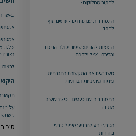
חשיבה
לפתור מחלוקות?
כאשר הש
התמודדות עם פחדים - עושים סוף
אמפתיה:
לפחד
אמפתיה 
שלנו, א
הרצאות להורים: שיפור יכולת הריכוז
בצורה מו
והזיכרון אצל ילדכם
לראות א
משדרגים את התקשורת החברתית:
הקשב
פיתוח מיומנויות חברתיות
תקשורת 
התמודדות עם כעסים - כיצד עושים
את זה
על מנת 
משתפים
הטבע יודע להרגיע: טיפול טבעי
סיכום
בחרדות