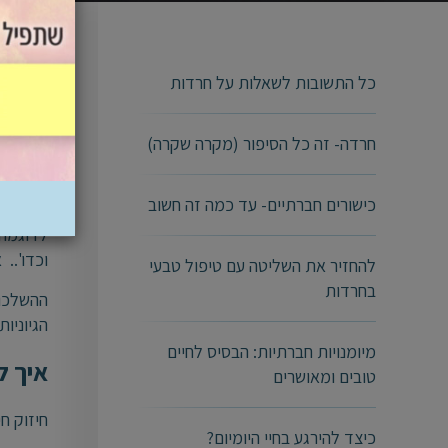
הגדרת צ
כל התשובות לשאלות על חרדות
ודורשים
גישה זו
חרדה- זה כל הסיפור (מקרה שקרה)
על מנת 
לאילו ה
כישורים חברתיים- עד כמה זה חשוב
לדוגמה,
וכדו'.. או אם מדוב
להחזיר את השליטה עם טיפול טבעי
בחרדות
ההשלכות
הגיוניו
מיומנויות חברתיות: הבסיס לחיים
איך ל
טובים ומאושרים
חיזוק ח
כיצד להירגע בחיי היומיום?