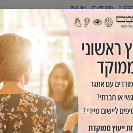
מלצות
מהתקשורת
צור קשר
לי יעד
סדנאות
אימון אישי /זוגי
גפן - יוצרים מנהיגים
כלים שימ
ד שלא מקשיב ע"י הגדר
שיב ע"י הגדרת ציפיות וגבולות ברורים?