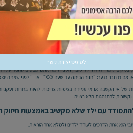
יפיות ברורות וגבולות עקביים היא בסיסית בהכוונת ילדים להקשבה טו
 התמדה באכיפה והסברה מצד ההורים.
 לא רק מסייעת ביצירת סביבה מובנית אלא עוזרת לילדים להבין כיצד
לעורר הקשבה אצל ילד - חשוב לדבר איתו בגובה העיניים ובשפה מו
תנהגויות אתם מצפים ממנו ומדוע.
לטופס יצירת קשר
 במקום לומר "תהיה ילד טוב", הסבירו מה אתם מצפים שהוא יעשה/
ר בנער: "חזור הביתה עד שעה XXX" או "לפני שאתה יוצא-פנה בבקשה את הכלים מהמדיח וסדר אותם בארון".
 של אי הקשבה או אי עמידה בציפיות צריכות להיות ברורות ועקביות
ת וקשורות להתנהגות הלא רצויה.
התמודד עם ילד שלא מקשיב באמצעות חיזוק חי
יובי הוא אחת הדרכים לעודד ילדים ולמלא אחר הוראות.