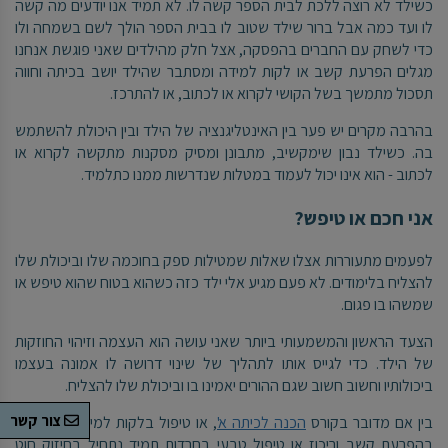
כשילד לא רוצה ללכת לבית הספר קשה לו. לא תמיד אנו יודעים מה קשה
לו ועד כמה אבל ברור שילד שטוב לו בבית הספר הולך לשם בשמחה ולו
כדי לשחק עם החברים בהפסקה, אצל חלק מהילדים שאני פוגשת אנחנו
מגלים הפרעת קשב או לקות למידה ומסתבר שהילד יושב בכיתה וחווה
תסכול מתמשך בשל הקושי לקרוא או לכתוב, או להתרכז.
בהרבה מקרים יש פער בין האינטליגנציה של הילד ובין היכולת להשתמש
בה. כשילד נבון שימקשיב, מתבונן ומסיק מסקנות מתקשה לקרוא או
לכתוב - הוא אינו יכול לעמוד במטלות שנדרשות ממנו כתלמיד.
אני חכם או טיפש?
לפעמים מתעוררות אצלו שאלות שמטילות ספק בחוכמה שלו וביכולת שלו
להצליח בלימודים. לא פעם מגיע אלי ילד כזה כשהוא בטוח שהוא טיפש או
שמשהו בו פגום.
הצעד הראשון והמשמעותי ביותר שאני עושה הוא העצמה וזיהוי החוזקות
של הילד. כדי לגייס אותו לתהליך של שינוי דרושה לו אמונה בעצמו
ביכולותיו וחשוב חשוב שגם ההורים יאמינו בו וביכולת שלו להצליח.
צור קשר
בין אם מדובר בקורס
הכנה לכיתה א'
, או טיפול בלקות למידה, או טיפול
בהפרעת קשב וריכוז או טיפול טבעי בחרדות תמיד נתחיל בחיזוק חוט