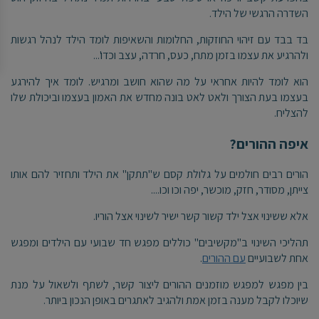
השדרה הרגשי של הילד.
בד בבד עם זיהוי החוזקות, החלומות והשאיפות לומד הילד לנהל רגשות
ולהרגיע את עצמו בזמן מתח, כעס, חרדה, עצב וכדו'...
הוא לומד להיות אחראי על מה שהוא חושב ומרגיש. לומד איך להירגע
בעצמו בעת הצורך ולאט לאט בונה מחדש את האמון בעצמו וביכולת שלו
להצליח.
איפה ההורים?
הורים רבים חולמים על גלולת קסם ש"תתקן" את הילד ותחזיר להם אותו
צייתן, מסודר, חזק, מוכשר, יפה וכו וכו....
אלא ששינוי אצל ילד קשור קשר ישיר לשינוי אצל הוריו.
תהליכי השינוי ב"מקשיבים" כוללים מפגש חד שבועי עם הילדים ומפגש
אחת לשבועיים
עם ההורים
.
בין מפגש למפגש מוזמנים ההורים ליצור קשר, לשתף ולשאול על מנת
שיוכלו לקבל מענה בזמן אמת ולהגיב לאתגרים באופן הנכון ביותר.