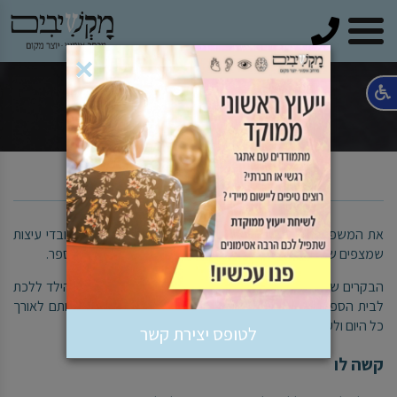
טלפון
×
הוא לא רוצה ללכת לבית הספר
את המשפט הזה אני שומעת שוב ושוב מהורים מתוסכלים ואובדי עיצות
שמצפים שאפעיל על הילד את קסמי והוא ירוץ בשמחה לבית הספר.
הבקרים שלהם רוויי מתח ועימותים. גם אם הצליחו לשכנע את הילד ללכת
לבית הספר הם מתחילים את היום ברגשות אשמה שמלווים אותם לאורך
כל היום ולעיתים מדירים שינה מעינם.
לטופס יצירת קשר
קשה לו