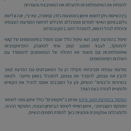
להפחית את האימפולסיביות ולהעלות את המוטיבציה והעוררות.
בין השיטות ניתן למצוא אימון באמצעות ג'ודו, קפוארה, טאי צ'י, יוגה וגלישת
גלים.באימון האישי לומדים ומתרגלים תרגילים לפיתוח המודעות העצמית
והיכולת לנהל רגשות, להתנהל היטב בזמן ובמרחב.
טיפול בהפרעת קשב הוא טיפול כולל שגם מטפל בסימפטומים של קושי
להתמקד, לעבור ממצב קשב אחד למשנהו, היפראקטיביות
ואימפולסיביות וגם משפר את היכולת של המתאמנים להתמודד עם
השלכות הסימפטומים.
מודעות עצמית וסביבתית מקילה הן על המאובחנים עם הפרעת קשב
להבין את עצמם, להסביר את עצמם, להתנהל באופן מייטבי ולצאת
במהירות מ"בורות" רגשיים, והן על הסובבים אותם: להכיל את הקשיים
ולהתגייס לעזרה בעת הצורך.
הטיפול בהפרעת קשב וריכוז
שניתן ב"מקשיבים" כולל אימון גופני לשיפור
התפקוד הקוגניטיבי , אימון הווייתי לשיפור הביטחון העצמי, התפקוד הרגשי,
ולהתנהלות אפקטיבית ותמציות באך להסרת חסמים רגשיים.