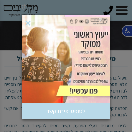
טלפון
×
טיפול בהפרעת קשב בכל שכבת גיל
טיפול בהפרעת קשב הוא צעד חשוב שיכול לעשות את ההבדל בין חיים
מלאי תסכול, תחושת כישלון, ייאוש, מערכות יחסים לקויות וקשיים נוספים
לבין חיים של מודעות עצמית, ביטחון עצמי ואמונה פנימית ביכולת להצליח,
לרבות עלייה בהישגים הלימודיים, התנהלות אפקטיבית בחברה ובמשפחה.
הפרעת קשב היא תכונה שמשמעה אינו חוסר יכולת להקשיב כי אם קושי
לטופס יצירת קשר
לעבור ממצב קשב אחד למשנהו.
ילדים ומבוגרים בעלי הפרעת קשב נוטים להקשיב היטב לתכנים