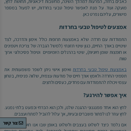
כאבים בחזה, הפרעות למהלך השינה, מחשבות דיכאוניות, תחושת לחץ,
מועקה ועוד. על מנת לאפשר טיפול טבעי בחרדות, יש לפעול במספר
מישורים, עליהם נפרט כאן.
אמצעים לטיפול טבעי בחרדות
התמודדות עם חרדה שלא באמצעות תרופות כולל אימון והדרכה, לצד
שינויים באורך החיים, כגון שינוי תזונתי (למשל הגברה של צריכת ויטמינים
או חומצות שומן חיוניות), שינוי בהרגלים היומיומיים וטיפול פסיכולוגי ארוך
טווח.
באמצעות טיפול טבעי בחרדות
ואימון אישי ניתן לשפר משמעותית את
תסמיני החרדה ולאמץ אורך חיים של מודעות עצמית, שלווה פנימית, בטחון
עצמי ויכולת להתמודדות עם פחדים, כעסים ולחצים.
איך אפשר להירגע?
לחץ הוא אחד ממנגנוני ההגנה שלנו, ולכן הוא הכרחי וכמעט בלתי נמנע.
לחץ עוזר לנו לפתור משברים ובעיות, אך עלול להוביל למתח ועצבים.
צור קשר
אם נלמד כיצד לשלוט בעצבים ולשלוט באופן שבו אנו חושבים (למשל