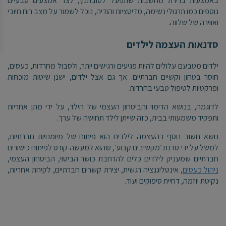
באמצעות ברירת מחשבות שתפעל לטובתנו), לצד אמצעים טבעיים
נוספים כמו תרגולי נשימה, מדיטציות והודיה, נוכל לשמור על מצב רוח חיובי
ואווירה של שלווה.
סדנאות העצמה לילדים
ילדים מטבעם עלולים להיות פגיעים ורגישים יותר, ולסבול מחרדות, כעסים,
חוסר בטחון וקשיים חברתיים. אך גם אצל ילדים, ישנן שיטות מוכחות
ופרקטיות לטיפול טבעי בחרדות.
לדוגמה, בנושא הדימוי והביטחון העצמי של הילד, על ידי מתן אחריות
ותפקיד משמעותי בבית, כזה שייתן לילד תחושה של ערך.
נושא חשוב נוסף בהעצמה לילדים הוא פיתוח של מיומנויות חברתיות,
למשל על ידי סדנת ׳מקשיבים קבוע׳, שהוא למעשה קורס לפיתוח כישורים
חברתיים שמעניק לילדים כלים להרחבת כושר הביטוי, הביטחון העצמי,
ניהול כעסים
, אינטליגנציה רגשית, יצירת קשרים חברתיים, לקיחת אחריות,
נקיטת יוזמה, דחיית סיפוקים ועוד.