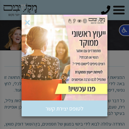
טלפון
×
טיפול טבעי בחרדות בכל עת
המציאות שנכפתה עלינו, מעוררת אצל רבים תחושה של חרדה. תחושה זו
באה לידי ביטוי בדאגה ממושכת ויומיומית, לעתים בשל לחץ כלכלי, לחץ
נפשי, דימוי עצמי, חוסר איזון הורמונלי, דאגה בשל מצב בריאותי ועוד.
כל דבר שמעורר מחשבה יכול להביא להתקף חרדה. זה יכול להיות צליל,
ריח, טעם, מראה וכדומה, חרדה נקשרת לחשיבה ולתודעה ולכן אופיינית
לטופס יצירת קשר
בעיקר לבני אדם, שמצוידים ביכולות חשיבה מפותחות.
החרדה עלולה לבוא לידי ביטוי במגוון של תסמינים, בין השאר דופק מואץ,