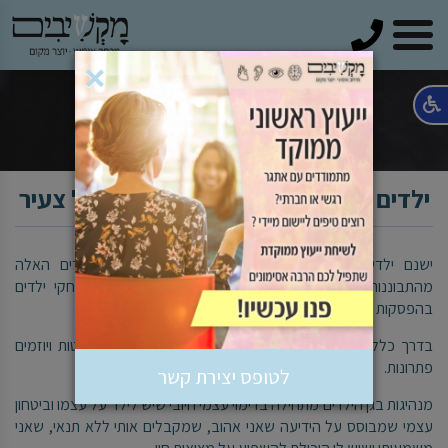
טלפון
×
ילדים מנהיגים - העצמה מתחילה בגיל צעיר
ישנם ילדים שהם מנהיגים מלידה. ניתן לזהות את הילדים האלה
מהתבוננות בקבוצות ילדים בגני השעשועים, בצפייה במשחקי ילדים
בהפסקות בית הספר ואפילו כבר בגן הילדים.
בדרך כלל נראה אותם מובילים את המשחק, מחליטים החלטות ויוזמים
פתרונות.
לטופס יצירת קשר
מנהיגות בגן הילדים מתחילה בדימוי עצמי חיובי שיש לילד על עצמו וביטחון
עצמי שמבוסס על הידיעה שאני אהוב, שמקבלים אותי ללא תנאי, שאני