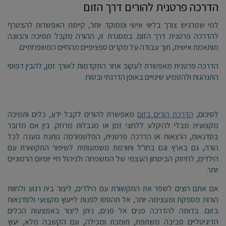
הדרכה פרטנית להורים דרך הזום
למי שמרגיש צורך בליווי אישי וממוקד יותר, קיימת האפשרות להצטרף
להדרכה פרטנית דרך הזום. במסגרת זו, ההורה מקבל תמיכה והכוונה
מותאמת אישית, תוך עבודה על מקרים ספציפיים מהחיים המשפחתיים.
הדרכה פרטנית מאפשרת לעקוב אחר התקדמות לאורך זמן, להבין דפוסי
התנהגות ולהטמיע שינויים באופן הדרגתי ובטוח
.
לסיכום,
הדרכת הורים בזום
מאפשרת להורים לקבל ידע, כלים ותמיכה
מקצועית מבלי להיקלע ללחצי זמן או מגבלות מרחק. בין אם מדובר
בסדנאות, הרצאות או הדרכה פרטנית, הפלטפורמה נותנת מענה לכל
הורה, גם בארץ וגם בחו"ל ותורמת משמעותית לשיפור התקשורת עם
הילדים, לחיזוק הביטחון העצמי של המשפחה ולניהול חיי יומיום הרמוניים
יותר
.
אם אתם רוצים לשפר את התקשורת עם הילדים, ליצור בית רגוע ולחוות
הורות מספקת ומעצימה יותר, אל תהססו לפנות לייעוץ מקצועי ולסדנאות
בזום. בדומה להדרכה פנים אל פנים, ניתן ליצור באמצעות הכלים
הדיגיטליים סביבה משתפת, תומכת ומכילה, עם הקשבה מלא, יעוץ