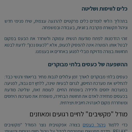
כלים לוויסות ושליטה
בתהליך הליווי לומדים כלים פרקטיים להרגעה עצמית, שיח פנימי חדש
וניהול תקשורת מקרבת בזוגיות, בעבודה ובמשפחה.
זוהי הזדמנות לפתח מודעות רגשית עמוקה ולשחרר את הכעס במקום
לבטל אותו. המטרה אינה להפסיק לכעוס, אלא "לכעוס נכון": לדעת לבטא
תחושות בצורה מדויקת מבלי לפגוע באחרים או בעצמנו.
ההשפעה של כעסים בלתי מבוקרים
כעסים בלתי מבוקרים לאורך זמן עלולים לגבות מחיר בריאותי ורגשי כבד:
להחליש את מערכת החיסון, לגרום לבעיות שינה, ללחץ דם גבוה, לפגיעה
במערכות יחסים ולירידה בשמחת החיים. לעומת זאת, שליטה מודעת
בכעסים מחזירה לאדם את תחושת הבחירה, משפרת את מערכות היחסים
ומשחררת מקום לאנרגיה חיובית ויצירתית.
מודל "מקשיבים" לחיים רגועים ומאוזנים
כדי ללמוד
ניהול כעסים
בצורה אפקטיבית נוצר המודל "מקשיבים
"RELAX, סדרת מפגשים שמטרתם להקל על ניהול חיים נינוחים ורגועים;