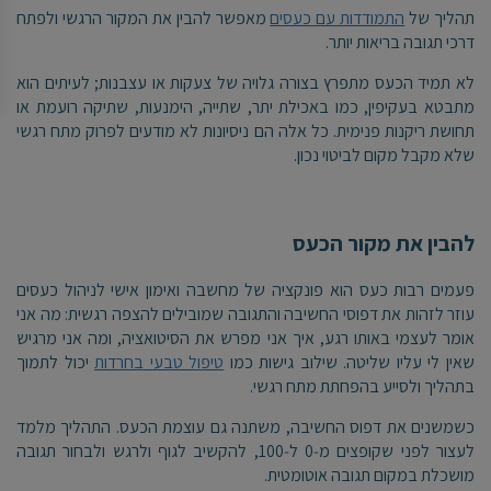
תהליך של
התמודדות עם כעסים
מאפשר להבין את המקור הרגשי ולפתח
דרכי תגובה בריאות יותר.
לא תמיד הכעס מתפרץ בצורה גלויה של צעקות או עצבנות; לעיתים הוא
מתבטא בעקיפין, כמו באכילת יתר, שתייה, הימנעות, שתיקה רועמת או
תחושת ריקנות פנימית. כל אלה הם ניסיונות לא מודעים לפרוק מתח רגשי
שלא מקבל מקום לביטוי נכון.
להבין את מקור הכעס
פעמים רבות כעס הוא פונקציה של מחשבה ואימון אישי לניהול כעסים
עוזר לזהות את דפוסי החשיבה והתגובה שמובילים להצפה רגשית: מה אני
אומר לעצמי באותו רגע, איך אני מפרש את הסיטואציה, ומה אני מרגיש
שאין לי עליו שליטה. שילוב גישות כמו
טיפול טבעי בחרדות
יכול לתמוך
בתהליך ולסייע בהפחתת מתח רגשי.
כשמשנים את דפוס החשיבה, משתנה גם עוצמת הכעס. התהליך מלמד
לעצור לפני שקופצים מ‑0 ל‑100, להקשיב לגוף ולרגש ולבחור תגובה
מושכלת במקום תגובה אוטומטית.